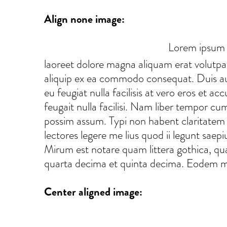
Align none image:
Lorem ipsum d
laoreet dolore magna aliquam erat volutpat.
aliquip ex ea commodo consequat. Duis aute
eu feugiat nulla facilisis at vero eros et a
feugait nulla facilisi. Nam liber tempor c
possim assum. Typi non habent claritatem i
lectores legere me lius quod ii legunt sa
Mirum est notare quam littera gothica, q
quarta decima et quinta decima. Eodem mod
Center aligned image: