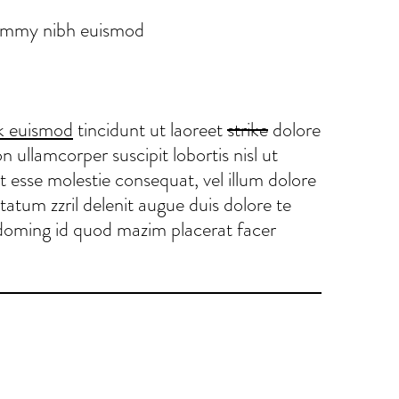
onummy nibh euismod
nk euismod
tincidunt ut laoreet
strike
dolore
 ullamcorper suscipit lobortis nisl ut
t esse molestie consequat, vel illum dolore
ptatum zzril delenit augue duis dolore te
t doming id quod mazim placerat facer