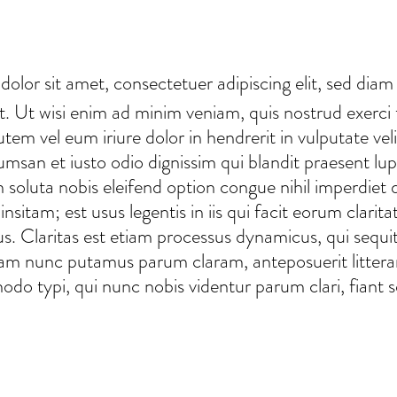
olor sit amet, consectetuer adipiscing elit, sed di
 Ut wisi enim ad minim veniam, quis nostrud exerci ta
m vel eum iriure dolor in hendrerit in vulputate veli
ccumsan et iusto odio dignissim qui blandit praesent lu
um soluta nobis eleifend option congue nihil imperdie
nsitam; est usus legentis in iis qui facit eorum clari
epius. Claritas est etiam processus dynamicus, qui se
uam nunc putamus parum claram, anteposuerit litter
o typi, qui nunc nobis videntur parum clari, fiant 