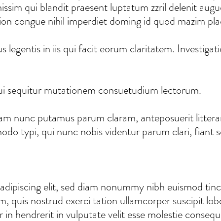
ssim qui blandit praesent luptatum zzril delenit augue
tion congue nihil imperdiet doming id quod mazim pl
s legentis in iis qui facit eorum claritatem. Investig
qui sequitur mutationem consuetudium lectorum.
uam nunc putamus parum claram, anteposuerit litter
o typi, qui nunc nobis videntur parum clari, fiant 
adipiscing elit, sed diam nonummy nibh euismod tinc
, quis nostrud exerci tation ullamcorper suscipit lob
n hendrerit in vulputate velit esse molestie consequat,