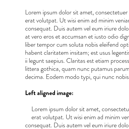
Lorem ipsum dolor sit amet, consectetuer 
erat volutpat. Ut wisi enim ad minim veniam
consequat. Duis autem vel eum iriure dolor i
at vero eros et accumsan et iusto odio digni
liber tempor cum soluta nobis eleifend op
habent claritatem insitam; est usus legenti
ii legunt saepius. Claritas est etiam pr
littera gothica, quam nunc putamus parum 
decima. Eodem modo typi, qui nunc nobis v
Left aligned image:
Lorem ipsum dolor sit amet, consectetu
erat volutpat. Ut wisi enim ad minim ven
consequat. Duis autem vel eum iriure dolor i