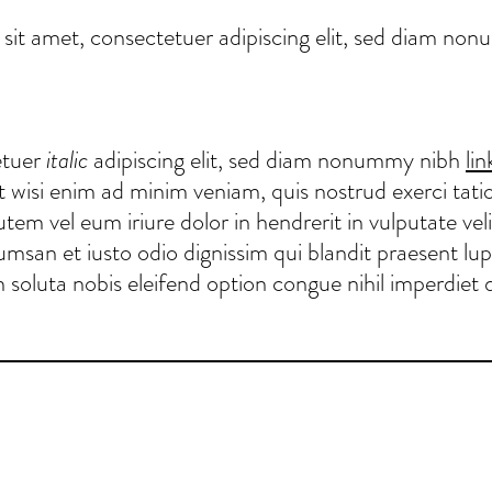
sit amet, consectetuer adipiscing elit, sed diam n
etuer
italic
adipiscing elit, sed diam nonummy nibh
li
wisi enim ad minim veniam, quis nostrud exerci tation
m vel eum iriure dolor in hendrerit in vulputate veli
ccumsan et iusto odio dignissim qui blandit praesent lu
um soluta nobis eleifend option congue nihil imperdie