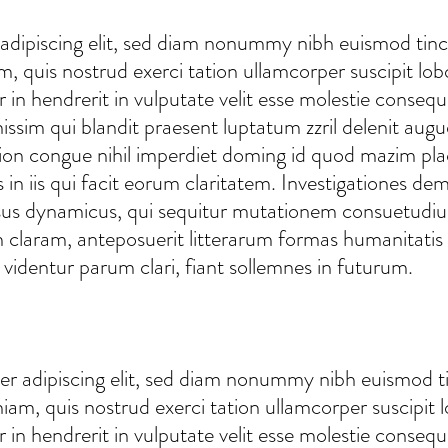
adipiscing elit, sed diam nonummy nibh euismod tinc
, quis nostrud exerci tation ullamcorper suscipit lob
n hendrerit in vulputate velit esse molestie consequat,
ssim qui blandit praesent luptatum zzril delenit augue
tion congue nihil imperdiet doming id quod mazim pl
s in iis qui facit eorum claritatem. Investigationes d
ocessus dynamicus, qui sequitur mutationem consuetu
claram, anteposuerit litterarum formas humanitatis 
identur parum clari, fiant sollemnes in futurum.
er adipiscing elit, sed diam nonummy nibh euismod t
iam, quis nostrud exerci tation ullamcorper suscipit 
n hendrerit in vulputate velit esse molestie consequat,