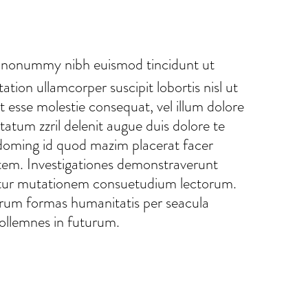
am nonummy nibh euismod tincidunt ut
tion ullamcorper suscipit lobortis nisl ut
t esse molestie consequat, vel illum dolore
ptatum zzril delenit augue duis dolore te
t doming id quod mazim placerat facer
tatem. Investigationes demonstraverunt
quitur mutationem consuetudium lectorum.
arum formas humanitatis per seacula
sollemnes in futurum.