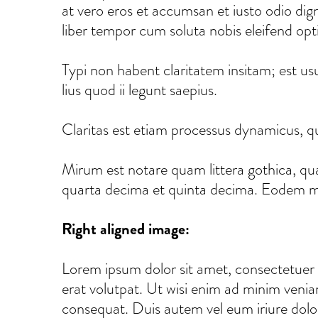
at vero eros et accumsan et iusto odio digni
liber tempor cum soluta nobis eleifend op
Typi non habent claritatem insitam; est usu
lius quod ii legunt saepius.
Claritas est etiam processus dynamicus, 
Mirum est notare quam littera gothica, q
quarta decima et quinta decima. Eodem mod
Right aligned image:
Lorem ipsum dolor sit amet, consectetuer 
erat volutpat. Ut wisi enim ad minim veniam
consequat. Duis autem vel eum iriure dolor i